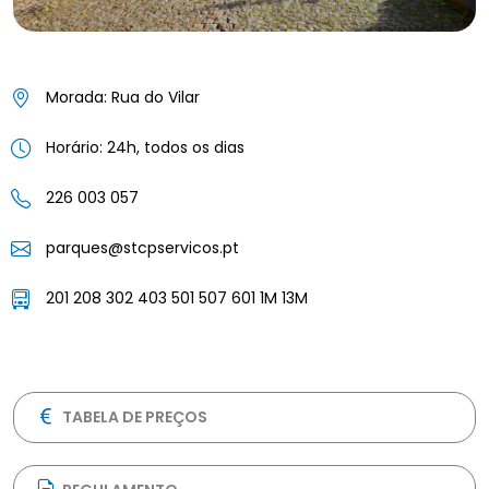
Morada: Rua do Vilar
Horário: 24h, todos os dias
226 003 057
parques@stcpservicos.pt
201 208 302 403 501 507 601 1M 13M
TABELA DE PREÇOS