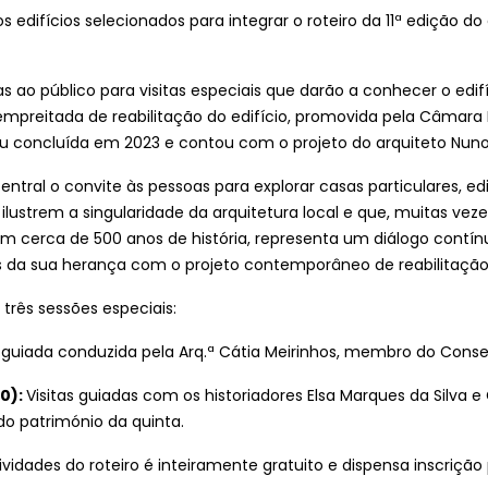
s edifícios selecionados para integrar o roteiro da 11ª edição 
rtas ao público para visitas especiais que darão a conhecer o ed
preitada de reabilitação do edifício, promovida pela Câmara M
ou concluída em 2023 e contou com o projeto do arquiteto Nun
al o convite às pessoas para explorar casas particulares, edif
ilustrem a singularidade da arquitetura local e que, muitas vez
om cerca de 500 anos de história, representa um diálogo contín
da sua herança com o projeto contemporâneo de reabilitação
três sessões especiais:
 guiada conduzida pela Arq.ª Cátia Meirinhos, membro do Conse
00):
Visitas guiadas com os historiadores Elsa Marques da Silva e
o património da quinta.
vidades do roteiro é inteiramente gratuito e dispensa inscrição 